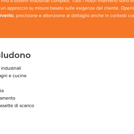
, fino a sistemi industriali completi. Tutti i nostri interventi sono 
on un approccio su misura basato sulle esigenze del cliente. Operi
ervento
, precisione e attenzione al dettaglio anche in contesti com
ncludono
 industriali
agni e cucine
ia
damento
assette di scarico