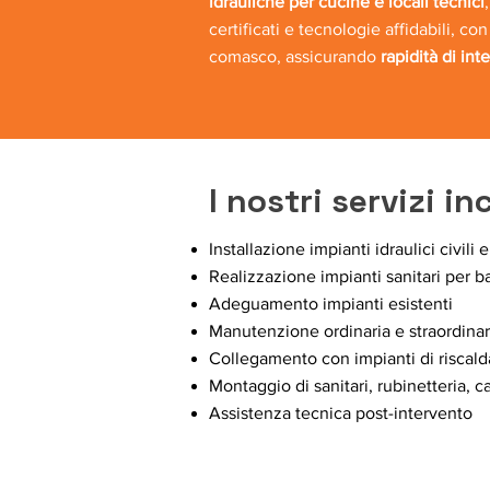
idrauliche per cucine e locali tecnici
certificati e tecnologie affidabili, c
comasco, assicurando
rapidità di int
I nostri servizi i
Installazione impianti idraulici civili e
Realizzazione impianti sanitari per b
Adeguamento impianti esistenti
Manutenzione ordinaria e straordinar
Collegamento con impianti di riscal
Montaggio di sanitari, rubinetteria, c
Assistenza tecnica post-intervento