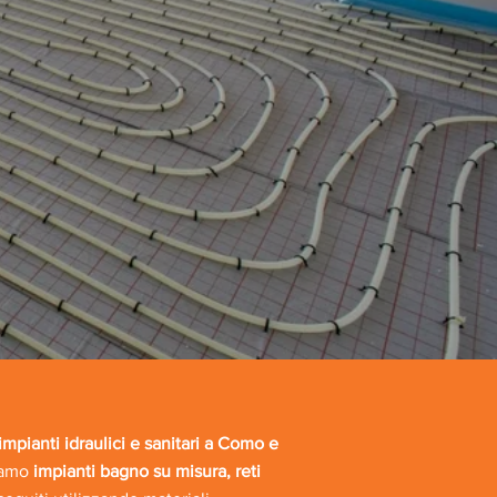
mpianti idraulici e sanitari a Como e
ziamo
impianti bagno su misura, reti