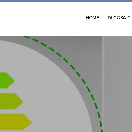
HOME
DI COSA C